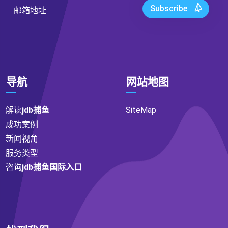
Subscribe
导航
网站地图
解读
jdb捕鱼
SiteMap
成功案例
新闻视角
服务类型
咨询
jdb捕鱼国际入口