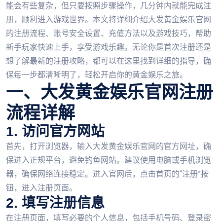
能会有些复杂，但只要按照步骤操作，几分钟内就能完成注
册，顺利进入游戏世界。本文将详细介绍大发黄金娱乐官网
的注册流程、账号安全设置、充值方法以及游戏技巧，帮助
新手玩家快速上手，享受游戏乐趣。无论你是首次注册还是
想了解最新的注册攻略，都可以在这里找到详细的指导，确
保每一步都清晰明了，轻松开启你的黄金娱乐之旅。
一、大发黄金娱乐官网注册
流程详解
1. 访问官方网站
首先，打开浏览器，输入大发黄金娱乐官网的官方网址，确
保进入正规平台，避免钓鱼网站。建议使用电脑或手机浏览
器，确保网络连接稳定。进入官网后，点击首页的“注册”按
钮，进入注册页面。
2. 填写注册信息
在注册页面，填写必要的个人信息，包括手机号码、登录密