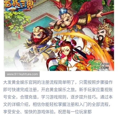
大发黄金娱乐官网的注册流程简单明了，只需按照步骤操作
即可快速完成注册，开启黄金娱乐之旅。新手玩家应重视账
号安全，合理充值，学习游戏规则，逐步提升技巧。通过本
文的详细介绍，相信你能轻松掌握注册和入门的全部流程，
享受安全、愉快的游戏体验。祝愿每一位玩家都