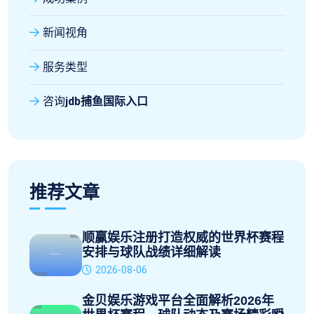
新闻视角
服务类型
咨询
jdb捕鱼国际入口
推荐文章
顺赢娱乐注册打造权威的世界杯赛程
安排与球队战绩详细解读
2026-08-06
金贝娱乐游戏平台全面解析2026年