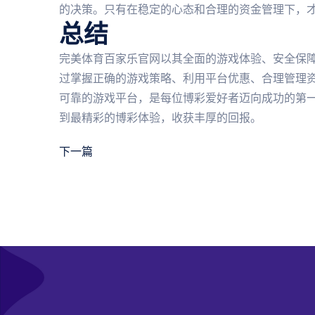
的决策。只有在稳定的心态和合理的资金管理下，
总结
完美体育百家乐官网以其全面的游戏体验、安全保
过掌握正确的游戏策略、利用平台优惠、合理管理
可靠的游戏平台，是每位博彩爱好者迈向成功的第
到最精彩的博彩体验，收获丰厚的回报。
下一篇