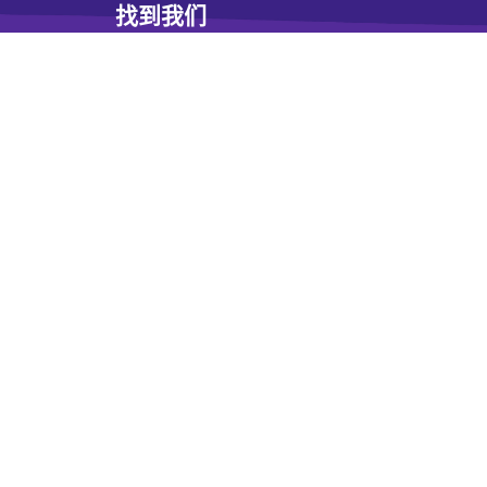
找到我们
地址
深圳市光明新区公明街道西
田社区锦绣工业园8栋第一层
至第三层A区
电话
+13522615890
邮箱
k8twoyearold@hotmail.com