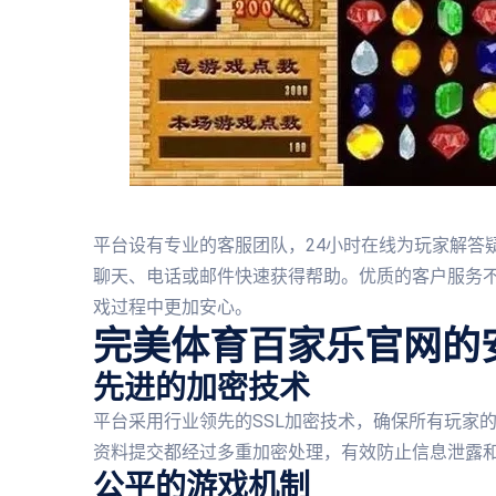
平台设有专业的客服团队，24小时在线为玩家解答
聊天、电话或邮件快速获得帮助。优质的客户服务
戏过程中更加安心。
完美体育百家乐官网的
先进的加密技术
平台采用行业领先的SSL加密技术，确保所有玩家
资料提交都经过多重加密处理，有效防止信息泄露
公平的游戏机制