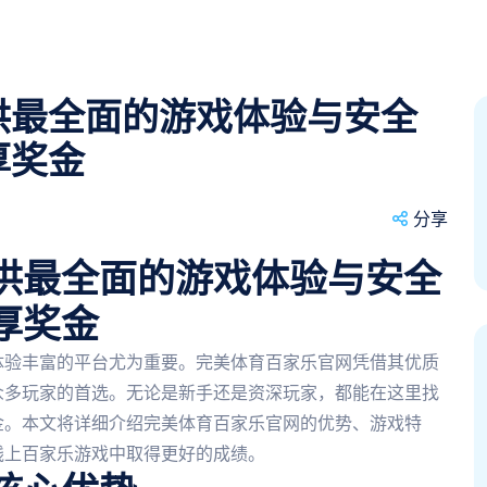
供最全面的游戏体验与安全
厚奖金
分享
供最全面的游戏体验与安全
厚奖金
体验丰富的平台尤为重要。完美体育百家乐官网凭借其优质
众多玩家的首选。无论是新手还是资深玩家，都能在这里找
金。本文将详细介绍完美体育百家乐官网的优势、游戏特
线上百家乐游戏中取得更好的成绩。