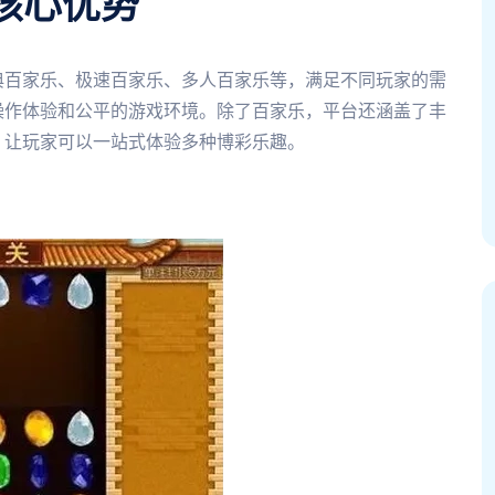
核心优势
典百家乐、极速百家乐、多人百家乐等，满足不同玩家的需
操作体验和公平的游戏环境。除了百家乐，平台还涵盖了丰
，让玩家可以一站式体验多种博彩乐趣。