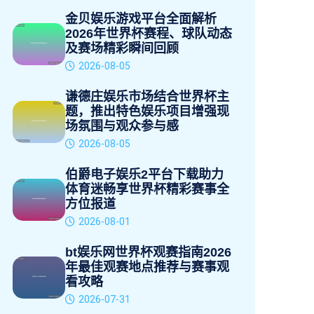
金贝娱乐游戏平台全面解析
2026年世界杯赛程、球队动态
及赛场精彩瞬间回顾
2026-08-05
谦德庄娱乐市场结合世界杯主
题，推出特色娱乐项目增强现
场氛围与观众参与感
2026-08-05
伯爵电子娱乐2平台下载助力
体育迷畅享世界杯精彩赛事全
方位报道
2026-08-01
bt娱乐网世界杯观赛指南2026
年最佳观赛地点推荐与赛事观
看攻略
2026-07-31