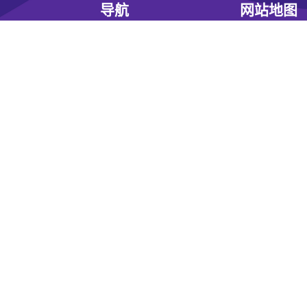
导航
网站地图
解读
jdb捕鱼
SiteMap
欢迎您，一
成功案例
b捕鱼和
新闻视角
最优质的
服务类型
咨询
jdb捕鱼国际入口
ribe
捕鱼实业有限责任公司欢迎您