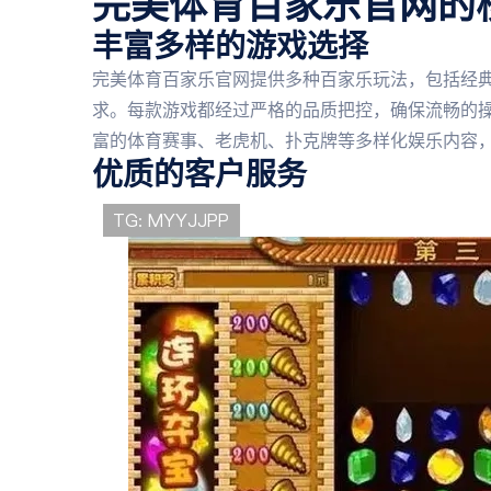
完美体育百家乐官网的
丰富多样的游戏选择
完美体育百家乐官网提供多种百家乐玩法，包括经
求。每款游戏都经过严格的品质把控，确保流畅的
富的体育赛事、老虎机、扑克牌等多样化娱乐内容
优质的客户服务