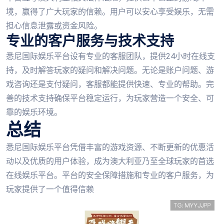
境，赢得了广大玩家的信赖。用户可以安心享受娱乐，无需
担心信息泄露或资金风险。
专业的客户服务与技术支持
悉尼国际娱乐平台设有专业的客服团队，提供24小时在线支
持，及时解答玩家的疑问和解决问题。无论是账户问题、游
戏咨询还是支付疑问，客服都能提供快速、专业的帮助。完
善的技术支持确保平台稳定运行，为玩家营造一个安全、可
靠的娱乐环境。
总结
悉尼国际娱乐平台凭借丰富的游戏资源、不断更新的优惠活
动以及优质的用户体验，成为澳大利亚乃至全球玩家的首选
在线娱乐平台。平台的安全保障措施和专业的客户服务，为
玩家提供了一个值得信赖