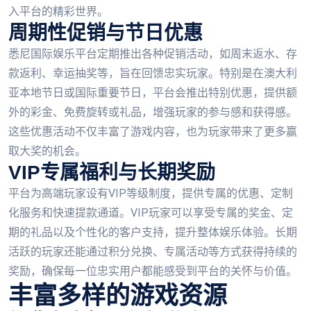
入平台的精彩世界。
周期性促销与节日优惠
悉尼国际娱乐平台定期推出各种促销活动，如周末返水、存
款返利、幸运抽奖等，旨在回馈忠实玩家。特别是在澳大利
亚本地节日或国际重要节日，平台会推出特别优惠，提供额
外的彩金、免费旋转或礼品，增强玩家的参与感和获得感。
这些优惠活动不仅丰富了游戏内容，也为玩家带来了更多赢
取大奖的机会。
VIP专属福利与长期奖励
平台为高端玩家设有VIP等级制度，提供专属的优惠、定制
化服务和快速提款通道。VIP玩家可以享受专属的奖金、定
期的礼品以及个性化的客户支持，提升整体娱乐体验。长期
活跃的玩家还能通过积分兑换、专属活动等方式获得持续的
奖励，确保每一位忠实用户都能感受到平台的关怀与价值。
丰富多样的游戏资源