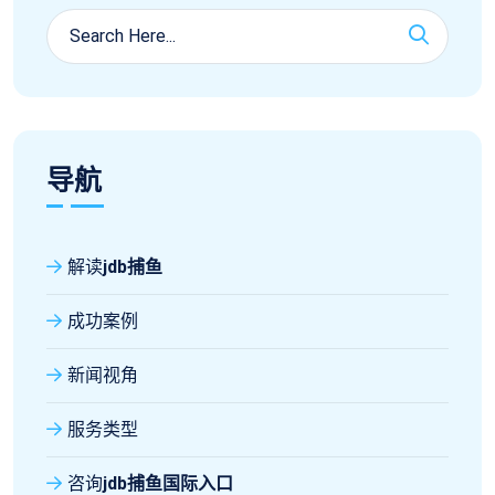
导航
解读
jdb捕鱼
成功案例
新闻视角
服务类型
咨询
jdb捕鱼国际入口