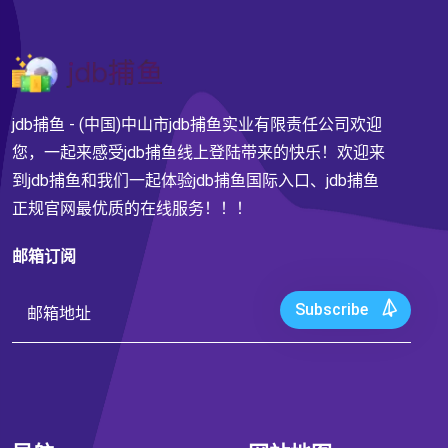
jdb捕鱼 - (中国)中山市jdb捕鱼实业有限责任公司欢迎
您，一起来感受jdb捕鱼线上登陆带来的快乐！欢迎来
到jdb捕鱼和我们一起体验jdb捕鱼国际入口、jdb捕鱼
正规官网最优质的在线服务！！！
邮箱订阅
Subscribe