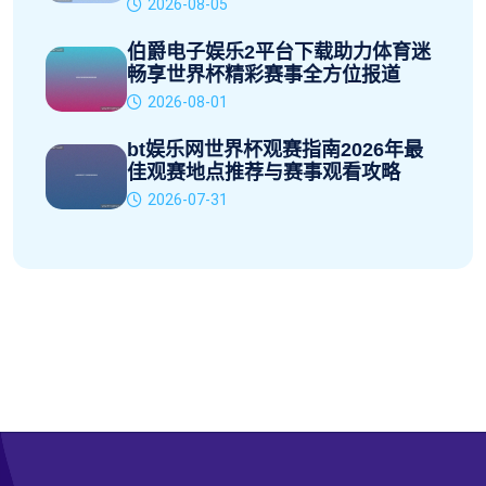
2026-08-05
伯爵电子娱乐2平台下载助力体育迷
畅享世界杯精彩赛事全方位报道
2026-08-01
bt娱乐网世界杯观赛指南2026年最
佳观赛地点推荐与赛事观看攻略
2026-07-31